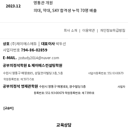
영통관 개원
2023.12
의대, 약대, SKY 합격생 누적 70명 배출
회사 소개 ｜
이용약관
｜
개인정보취급방침
상호
대표이사
(주)제이에스에듀 │
박두선
794-86-02859
사업자번호
E-MAIL.
jsstudy2014@naver.com
공부의정석학원 & 제이에스컨설팅학원
수원시 영통구 매영로85, 성일코아빌딩 3층, 5층
사업자등록번호: 551-93-00679
학원등록번호: 제 5973-5호
공부의정석 영재관학원
수원시 영통구 매봉로8, 경수빌딩 5층
사업자
등록번호: 551-93-00679 학원등록번호: 제 7399호
[교습비]
교육상담